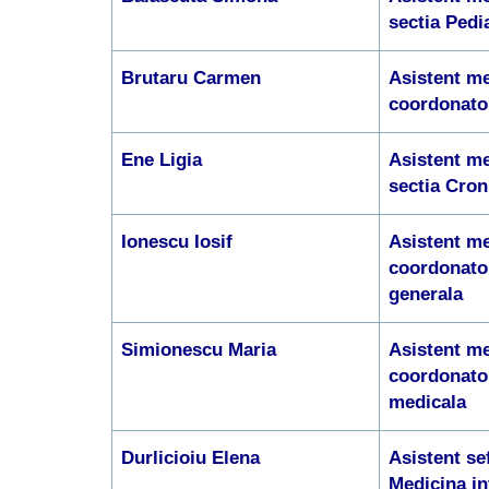
sectia Pedi
Brutaru Carmen
Asistent me
coordonato
Ene Ligia
Asistent me
sectia Cron
Ionescu Iosif
Asistent me
coordonato
generala
Simionescu Maria
Asistent me
coordonato
medicala
Durlicioiu Elena
Asistent se
Medicina in