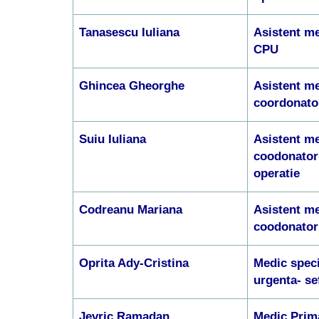
Tanasescu Iuliana
Asistent me
CPU
Ghincea Gheorghe
Asistent me
coordonato
Suiu Iuliana
Asistent me
coodonator 
operatie
Codreanu Mariana
Asistent me
coodonator 
Oprita Ady-Cristina
Medic speci
urgenta- s
Jevric Ramadan
Medic Prim