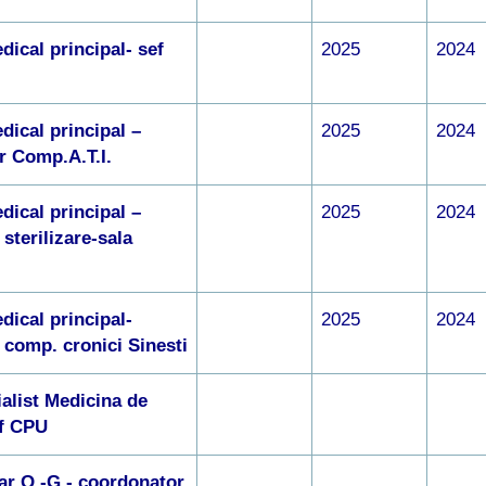
dical principal- sef
2025
2024
dical principal –
2025
2024
r Comp.A.T.I.
dical principal –
2025
2024
sterilizare-sala
dical principal-
2025
2024
comp. cronici Sinesti
alist Medicina de
ef CPU
ar O.-G.- coordonator