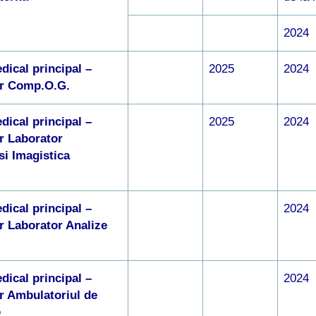
2024
dical principal –
2025
2024
r Comp.O.G.
dical principal –
2025
2024
r Laborator
si Imagistica
dical principal –
2024
r Laborator Analize
dical principal –
2024
r Ambulatoriul de
e