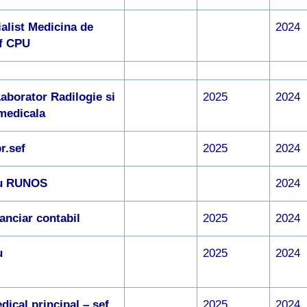
alist Medicina de
2024
ef CPU
aborator Radilogie si
2025
2024
medicala
r.sef
2025
2024
iu RUNOS
2024
nanciar contabil
2025
2024
iu
2025
2024
dical principal – sef
2025
2024