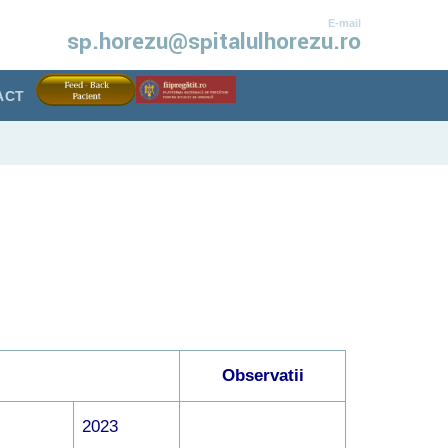
E-mail
sp.horezu@spitalulhorezu.ro
ACT
Observatii
2023