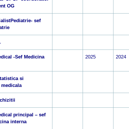
ent OG
alistPediatrie- sef
atrie
A
dical -Sef Medicina
2025
2024
atistica si
 medicala
hizitii
dical principal – sef
cina interna