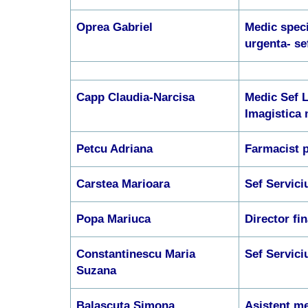
Oprea Gabriel
Medic speci
urgenta- s
Capp Claudia-Narcisa
Medic Sef L
Imagistica 
Petcu Adriana
Farmacist p
Carstea Marioara
Sef Servic
Popa Mariuca
Director fi
Constantinescu Maria
Sef Servic
Suzana
Balascuta Simona
Asistent me