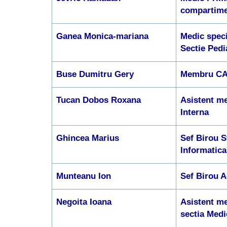
compartim
Ganea Monica-mariana
Medic speci
Sectie Pedi
Buse Dumitru Gery
Membru C
Tucan Dobos Roxana
Asistent me
Interna
Ghincea Marius
Sef Birou St
Informatica
Munteanu Ion
Sef Birou Ac
Negoita Ioana
Asistent me
sectia Medi