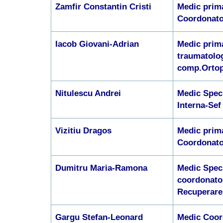
Zamfir Constantin Cristi
Medic prima
Coordonato
Iacob Giovani-Adrian
Medic prima
traumatolo
comp.Ortop
Nitulescu Andrei
Medic Speci
Interna-Sef
Vizitiu Dragos
Medic prim
Coordonato
Dumitru Maria-Ramona
Medic Spec
coordonato
Recuperare
Gargu Stefan-Leonard
Medic Coor