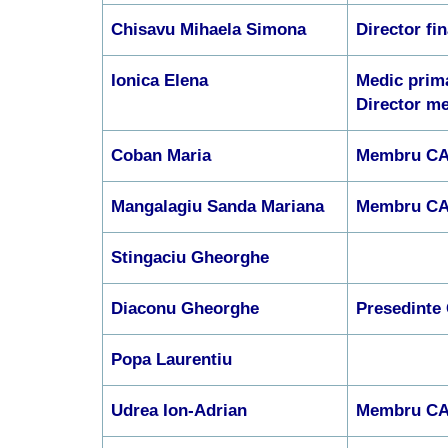
Chisavu Mihaela Simona
Director fi
Ionica Elena
Medic prim
Director m
Coban Maria
Membru C
Mangalagiu Sanda Mariana
Membru C
Stingaciu Gheorghe
Diaconu Gheorghe
Presedinte
Popa Laurentiu
Udrea Ion-Adrian
Membru C