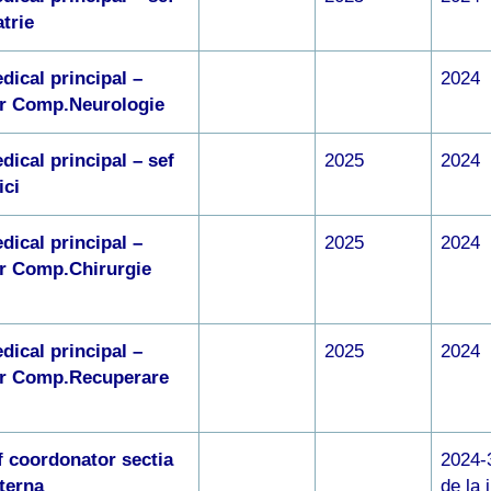
atrie
dical principal –
2024
r Comp.Neurologie
dical principal – sef
2025
2024
ici
dical principal –
2025
2024
r Comp.Chirurgie
dical principal –
2025
2024
r Comp.Recuperare
f coordonator sectia
2024-3
terna
de la 