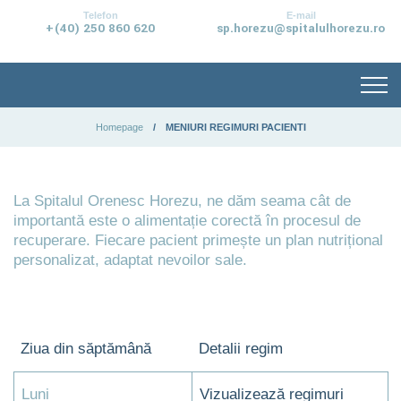
conținut
Telefon
E-mail
+(40) 250 860 620
sp.horezu@spitalulhorezu.ro
Homepage
MENIURI REGIMURI PACIENTI
La Spitalul Orenesc Horezu, ne dăm seama cât de
importantă este o alimentație corectă în procesul de
recuperare. Fiecare pacient primește un plan nutrițional
personalizat, adaptat nevoilor sale.
Ziua din săptămână
Detalii regim
Luni
Vizualizează regimuri