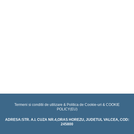
Educatie
pentru
sanatate
Proiecte
Termeni si conditii de utilizare & Politica de Cookie-uri &
COOKIE
POLICY(EU)
ADRESA:STR. A.I. CUZA NR.4,ORAS HOREZU, JUDETUL VALCEA, COD:
245800