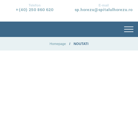
conținut
Telefon
E-mail
+(40) 250 860 620
sp.horezu@spitalulhorezu.ro
Homepage
NOUTATI
Stiri –
Anunt
uri
Anunturi
de interes
public
Anunturi
promovari