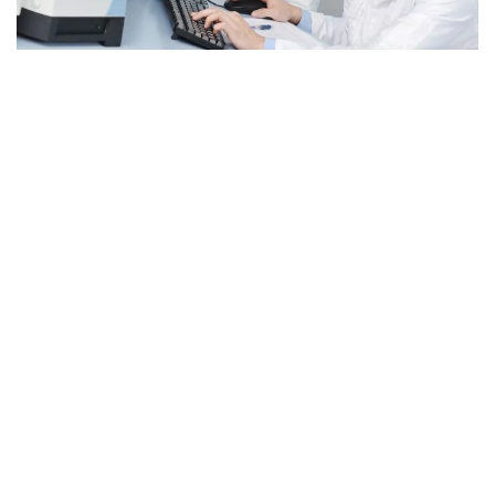
Stiri –
Anunt
uri
Anunturi
de interes
public
Anunturi