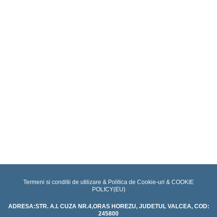
promovari
Educatie
pentru
sanatate
Proiecte
Termeni si conditii de utilizare & Politica de Cookie-uri &
COOKIE
POLICY(EU)
ADRESA:STR. A.I. CUZA NR.4,ORAS HOREZU, JUDETUL VALCEA, COD:
245800