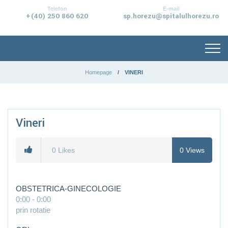
conținut
Telefon
E-mail
+(40) 250 860 620
sp.horezu@spitalulhorezu.ro
Homepage
VINERI
Vineri
0
Likes
0
Views
OBSTETRICA-GINECOLOGIE
0:00
-
0:00
prin rotatie