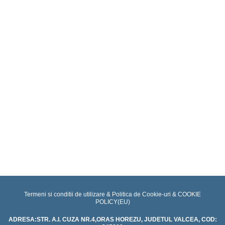
Anunturi
promovari
Educatie
pentru
sanatate
Proiecte
Termeni si conditii de utilizare & Politica de Cookie-uri &
COOKIE
POLICY(EU)
ADRESA:STR. A.I. CUZA NR.4,ORAS HOREZU, JUDETUL VALCEA, COD: