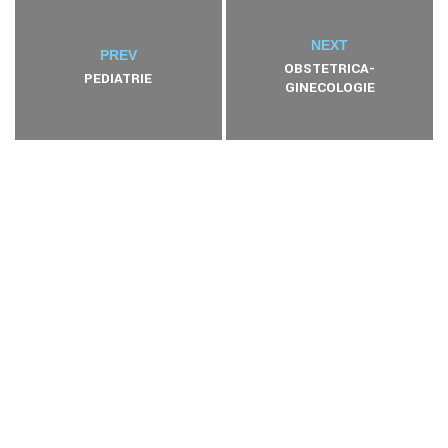
NEXT
PREV
OBSTETRICA-
PEDIATRIE
GINECOLOGIE
Stiri –
Anunt
uri
Anunturi
de interes
public
Anunturi