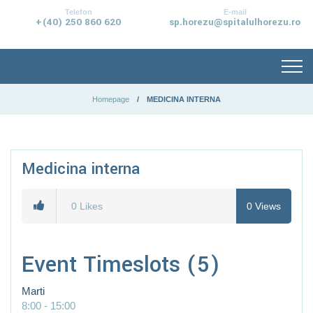
conținut
Telefon
E-mail
+(40) 250 860 620
sp.horezu@spitalulhorezu.ro
Homepage
MEDICINA INTERNA
Medicina interna
0
Likes
0
Views
Event Timeslots (5)
Marti
8:00
-
15:00