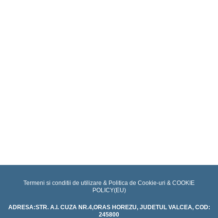
promovari
Educatie
pentru
sanatate
Proiecte
Termeni si conditii de utilizare & Politica de Cookie-uri &
COOKIE
POLICY(EU)
ADRESA:STR. A.I. CUZA NR.4,ORAS HOREZU, JUDETUL VALCEA, COD:
245800