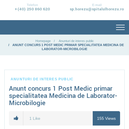
conținut
Telefon
E-mail
+(40) 250 860 620
sp.horezu@spitalulhorezu.ro
Homepage
Anunturi de interes public
ANUNT CONCURS 1 POST MEDIC PRIMAR SPECIALITATEA MEDICINA DE
LABORATOR-MICROBILOGIE
ANUNTURI DE INTERES PUBLIC
Anunt concurs 1 Post Medic primar
specialitatea Medicina de Laborator-
Microbilogie
1
Like
155
Views